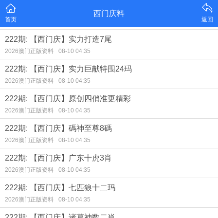
西门庆料
首页
返回
222期: 【西门庆】实力打造7尾
2026澳门正版资料
08-10 04:35
222期: 【西门庆】实力巨献特围24玛
2026澳门正版资料
08-10 04:35
222期: 【西门庆】原创四俏准更精彩
2026澳门正版资料
08-10 04:35
222期: 【西门庆】碼神至尊8碼
2026澳门正版资料
08-10 04:35
222期: 【西门庆】广东十虎3肖
2026澳门正版资料
08-10 04:35
222期: 【西门庆】七匹狼十二玛
2026澳门正版资料
08-10 04:35
222期: 【西门庆】诸葛神数二肖