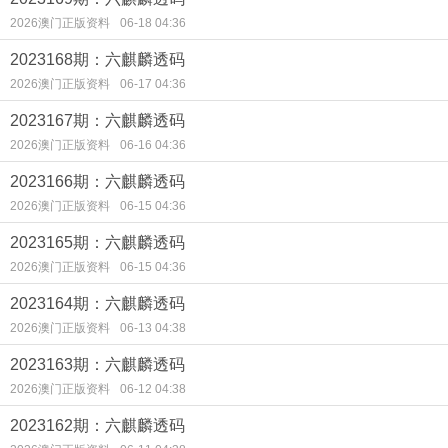
2026澳门正版资料
06-18 04:36
2023168期：六麒麟透码
2026澳门正版资料
06-17 04:36
2023167期：六麒麟透码
2026澳门正版资料
06-16 04:36
2023166期：六麒麟透码
2026澳门正版资料
06-15 04:36
2023165期：六麒麟透码
2026澳门正版资料
06-15 04:36
2023164期：六麒麟透码
2026澳门正版资料
06-13 04:38
2023163期：六麒麟透码
2026澳门正版资料
06-12 04:38
2023162期：六麒麟透码