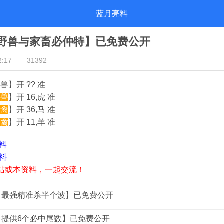
蓝月亮料
亮【野兽与家畜必仲特】已免费公开
:17
31392
兽】开 ?? 准
野兽
】开 16,虎 准
家禽
】开 36,马 准
家禽
】开 11,羊 准
资料
资料
站或本资料，一起交流！
亮【最强精准杀半个波】已免费公开
亮【提供6个必中尾数】已免费公开