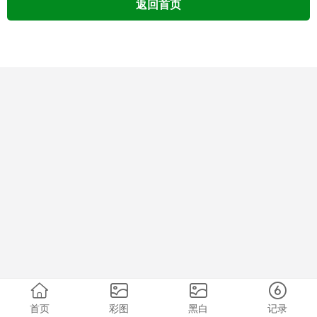
返回首页
首页
彩图
黑白
记录