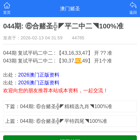
澳门赌圣
首页
返回
044期: ⑥合赌圣╬◤平二中二◥100%准
发表于：2026-02-13 04:31:59
44785
044期 复试平码二中二 : 【43,16,33,47】 开 ?? 准
043期 复试平码二中二 : 【30,37,
40
,49】 开1个准
出处：
2026澳门正版资料
出处：
2026澳门正版资料
欢迎向您的朋友推荐本站或本资料，一起交流！
下篇：044期: ⑥合赌圣╬◤精精选九肖◥100%准
上篇：044期: ⑥合赌圣╬◤平特四尾◥100%准